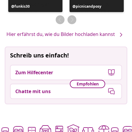
Beitrag
funkis30
Beitrag
picnicandposy
veröffentlicht
veröffentlicht
von
von
Hier erfährst du, wie du Bilder hochladen kannst
Schreib uns einfach!
Zum Hilfecenter
Empfohlen
Chatte mit uns