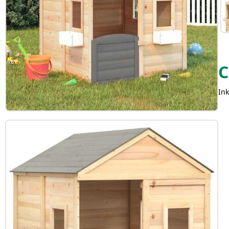
C
Ink