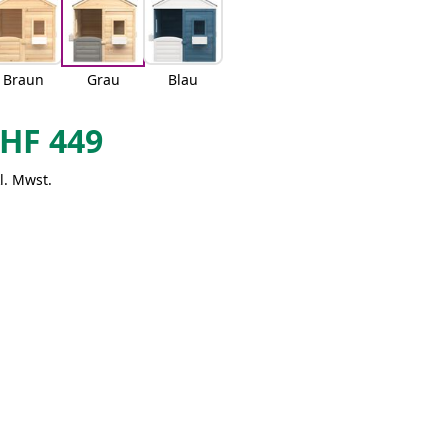
Braun
Grau
Blau
HF
449
l. Mwst.