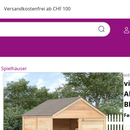
Versandkostenfrei ab CHF 100
Spielhäuser
vi
v
A
B
Fa