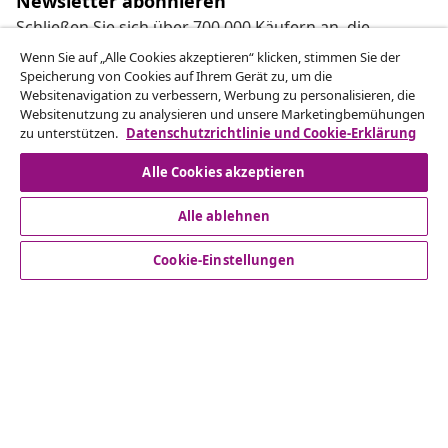
Newsletter abonnieren
Schließen Sie sich über 700.000 Käufern an, die
wöchentliche Angebote, saisonale Aktionen und
Wenn Sie auf „Alle Cookies akzeptieren“ klicken, stimmen Sie der
Neuheiten von vidaXL erhalten.
Speicherung von Cookies auf Ihrem Gerät zu, um die
Websitenavigation zu verbessern, Werbung zu personalisieren, die
Websitenutzung zu analysieren und unsere Marketingbemühungen
Unsere Social-Media-Accounts
zu unterstützen.
Datenschutzrichtlinie und Cookie-Erklärung
Alle Cookies akzeptieren
Alle ablehnen
Kundenservice
Cookie-Einstellungen
Business
vidaXL
Mehr entdecken