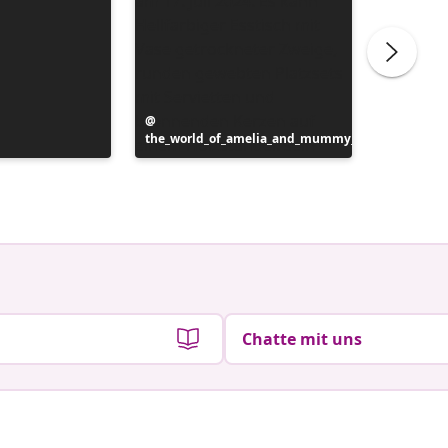
Beitrag
the_world_of_amelia_and_mummy_
veröffentlicht
Beitrag
inspotip
von
veröffen
von
Chatte mit uns