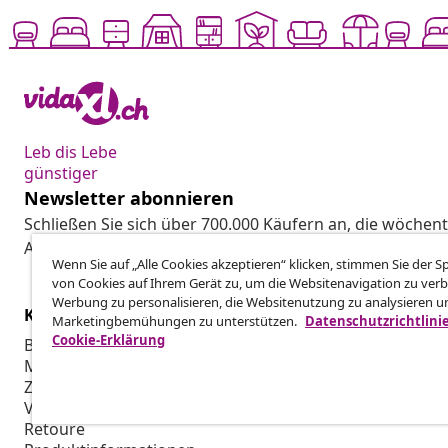
Leb dis Lebe
günstiger
Newsletter abonnieren
Schließen Sie sich über 700.000 Käufern an, die wöchent
Aktionen und Neuheiten von vidaXL erhalten.
Wenn Sie auf „Alle Cookies akzeptieren“ klicken, stimmen Sie der 
von Cookies auf Ihrem Gerät zu, um die Websitenavigation zu verb
Werbung zu personalisieren, die Websitenutzung zu analysieren u
Kundenservice
Business
Marketingbemühungen zu unterstützen.
Datenschutzrichtlini
Cookie-Erklärung
Bestellung verfolgen
Partnerpro
Mein Konto
Produktion f
Zahlung
Marketing-K
Versand & Lieferung
Retoure