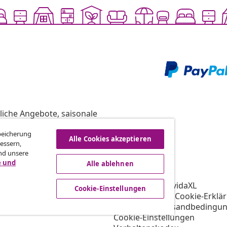
liche Angebote, saisonale
Speicherung
Alle Cookies akzeptieren
essern,
nd unsere
vidaXL
e und
Alle ablehnen
gramm
Über vidaXL
ür vidaXL
AGB Verkäufer vidaXL
Cookie-Einstellungen
ooperation
Datenschutz- & Cookie-Erklä
Priorisierte Versandbedingu
Cookie-Einstellungen