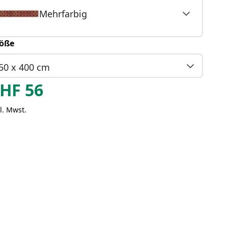
Mehrfarbig
öße
50 x 400 cm
HF
56
l. Mwst.