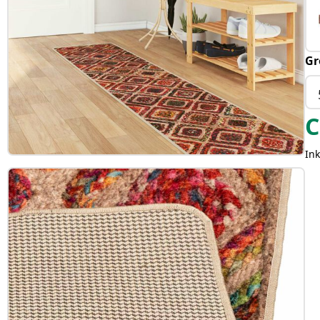
Gr
C
Ink