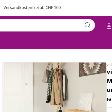
Versandkostenfrei ab CHF 100
vi
v
M
u
Fa