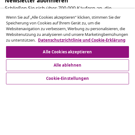
Newsletter abonnieren
Schließen Sie sich über 700.000 Käufern an, die
wöchentliche Angebote, saisonale Aktionen und
Wenn Sie auf „Alle Cookies akzeptieren“ klicken, stimmen Sie der
Neuheiten von vidaXL erhalten.
Speicherung von Cookies auf Ihrem Gerät zu, um die
Websitenavigation zu verbessern, Werbung zu personalisieren, die
Websitenutzung zu analysieren und unsere Marketingbemühungen
Unsere Social-Media-Accounts
zu unterstützen.
Datenschutzrichtlinie und Cookie-Erklärung
Alle Cookies akzeptieren
Alle ablehnen
Kundenservice
Cookie-Einstellungen
Business
vidaXL
Mehr entdecken