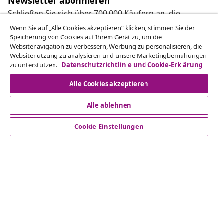
Newsletter abonnieren
Schließen Sie sich über 700.000 Käufern an, die
wöchentliche Angebote, saisonale Aktionen und
Wenn Sie auf „Alle Cookies akzeptieren“ klicken, stimmen Sie der
Neuheiten von vidaXL erhalten.
Speicherung von Cookies auf Ihrem Gerät zu, um die
Websitenavigation zu verbessern, Werbung zu personalisieren, die
Websitenutzung zu analysieren und unsere Marketingbemühungen
Unsere Social-Media-Accounts
zu unterstützen.
Datenschutzrichtlinie und Cookie-Erklärung
Alle Cookies akzeptieren
Alle ablehnen
Kundenservice
Cookie-Einstellungen
Business
vidaXL
Mehr entdecken