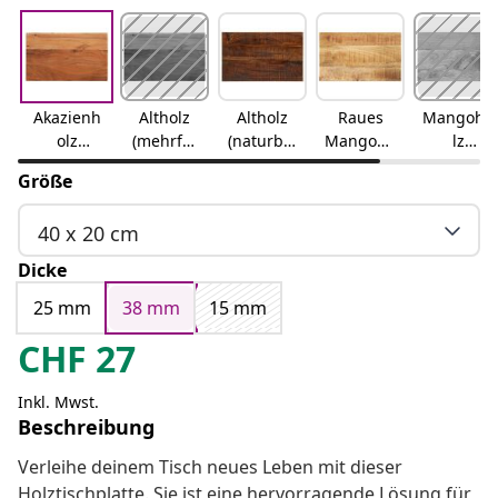
Akazienh
Altholz
Altholz
Raues
Mangoho
olz
(mehrfar
(naturbel
Mangoho
lz
(naturbel
big)
assen)
lz
(naturbel
Größe
assen)
(naturbel
assen)
assen)
40 x 20 cm
Dicke
25 mm
38 mm
15 mm
CHF
27
Inkl. Mwst.
Beschreibung
Verleihe deinem Tisch neues Leben mit dieser
Holztischplatte. Sie ist eine hervorragende Lösung für