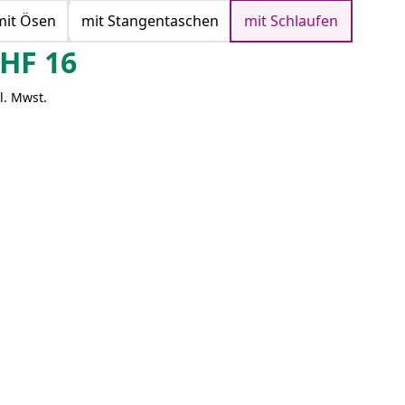
Türkis
Weiß
Weinrot
mit Ösen
mit Stangentaschen
mit Schlaufen
HF
16
l. Mwst.