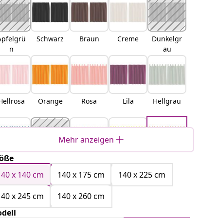
Apfelgrü
Schwarz
Braun
Creme
Dunkelgr
n
au
Hellrosa
Orange
Rosa
Lila
Hellgrau
Mehr anzeigen
öße
Königsbl
Sandfarb
Hellbrau
Gelb
Terrakott
au
e
n
a
140 x 140 cm
140 x 175 cm
140 x 225 cm
140 x 245 cm
140 x 260 cm
dell