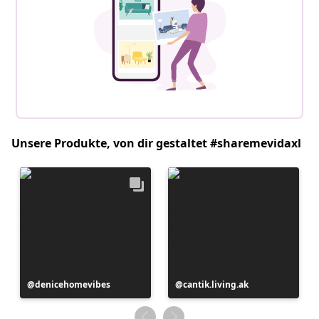
Unsere Produkte, von dir gestaltet #sharemevidaxl
Beitrag
denicehomevibes
Beitrag
cantik.living.ak
veröffentlicht
veröffentlicht
von
von