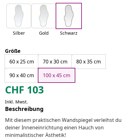
Silber
Gold
Schwarz
Größe
60 x 25 cm
70 x 30 cm
80 x 35 cm
90 x 40 cm
100 x 45 cm
CHF
103
Inkl. Mwst.
Beschreibung
Mit diesem praktischen Wandspiegel verleihst du
deiner Inneneinrichtung einen Hauch von
minimalistischer Ästhetik!