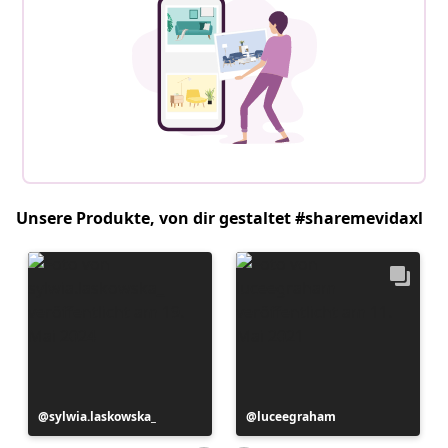
Unsere Produkte, von dir gestaltet #sharemevidaxl
Beitrag
sylwia.laskowska_
Beitrag
luceegraham
veröffentlicht
veröffentlicht