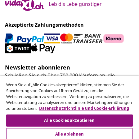
Leb dis Lebe günstiger
Akzeptierte Zahlungsmethoden
Newsletter abonnieren
Schließen Sie sich über 700.000 Käufern an, die
wöchentliche Angebote, saisonale Aktionen und
Wenn Sie auf „Alle Cookies akzeptieren“ klicken, stimmen Sie der
Neuheiten von vidaXL erhalten.
Speicherung von Cookies auf Ihrem Gerät zu, um die
Websitenavigation zu verbessern, Werbung zu personalisieren, die
Websitenutzung zu analysieren und unsere Marketingbemühungen
Unsere Social-Media-Accounts
zu unterstützen.
Datenschutzrichtlinie und Cookie-Erklärung
Alle Cookies akzeptieren
Alle ablehnen