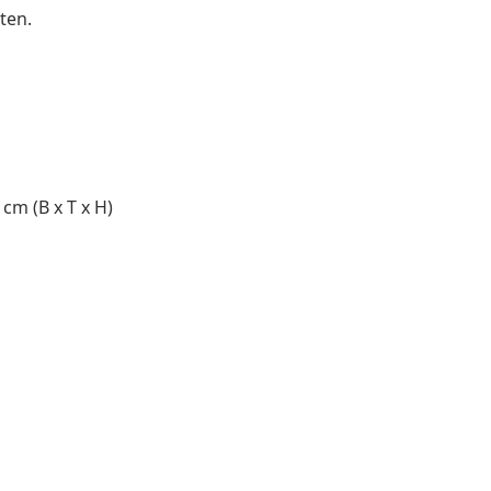
ten.
cm (B x T x H)