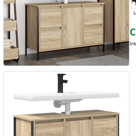
S
C
Ink