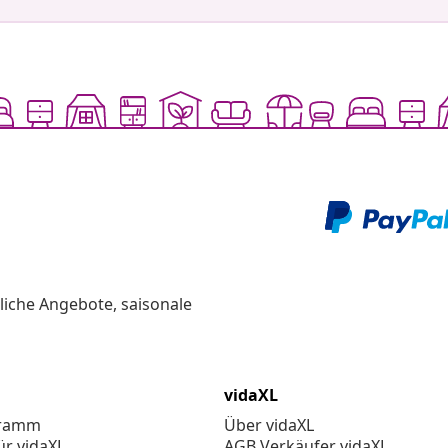
liche Angebote, saisonale
vidaXL
gramm
Über vidaXL
ür vidaXL
AGB Verkäufer vidaXL