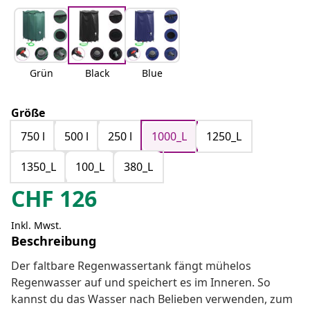
Grün
Black
Blue
Größe
750 l
500 l
250 l
1000_L
1250_L
1350_L
100_L
380_L
CHF
126
Inkl. Mwst.
Beschreibung
Der faltbare Regenwassertank fängt mühelos
Regenwasser auf und speichert es im Inneren. So
kannst du das Wasser nach Belieben verwenden, zum