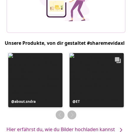
Unsere Produkte, von dir gestaltet #sharemevidaxl
Beitrag
about.sndra
Beitrag
ET
veröffentlicht
veröffentlicht
von
von
Hier erfährst du, wie du Bilder hochladen kannst