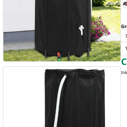
Gr
C
Ink