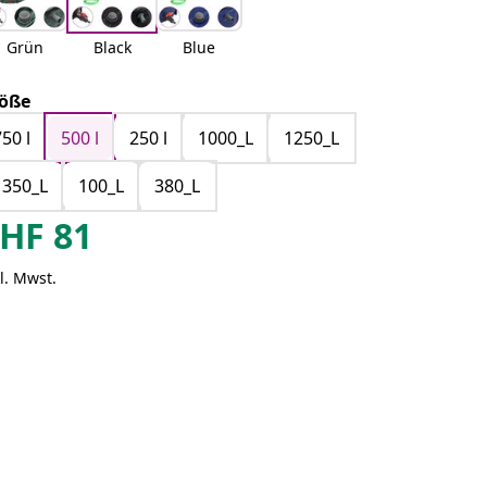
Grün
Black
Blue
öße
750 l
500 l
250 l
1000_L
1250_L
1350_L
100_L
380_L
HF
81
l. Mwst.