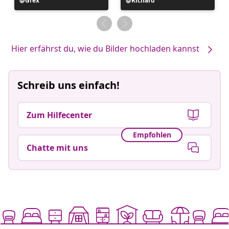
Beitrag
Grex
Beitrag
Richard
veröffentlicht
veröffentlicht
von
von
Hier erfährst du, wie du Bilder hochladen kannst
Schreib uns einfach!
Zum Hilfecenter
Empfohlen
Chatte mit uns