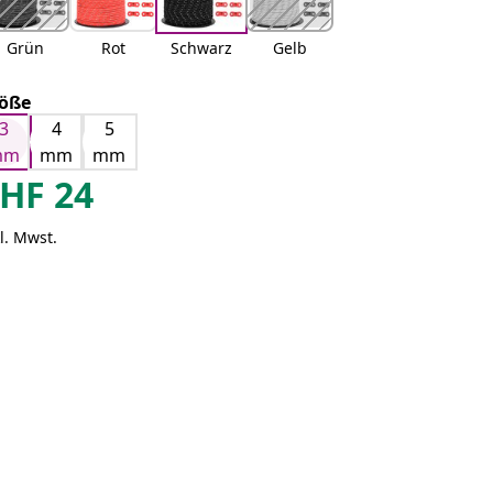
Grün
Rot
Schwarz
Gelb
öße
3
4
5
mm
mm
mm
HF
24
l. Mwst.