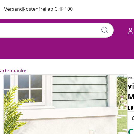
Versandkostenfrei ab CHF 100
artenbänke
vi
v
M
Lä
C