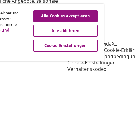
liche Angebote, saisonale
Speicherung
Alle Cookies akzeptieren
essern,
nd unsere
vidaXL
e und
Alle ablehnen
gramm
Über vidaXL
ür vidaXL
AGB Verkäufer vidaXL
Cookie-Einstellungen
ooperation
Datenschutz- & Cookie-Erklä
Priorisierte Versandbedingu
Cookie-Einstellungen
Verhaltenskodex
Arbeiten bei vidaXL
Impressum
Sicherheit
EU Verantwortliche Person
EPR-Richtlinie
Barrierefreiheit