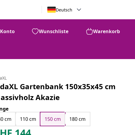
Deutsch
Konto
Wunschliste
Warenkorb
daXL
idaXL Gartenbank 150x35x45 cm
assivholz Akazie
nge
80 cm
110 cm
150 cm
180 cm
HF
144