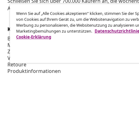
Schließen Sie sich über 700.000 Käufern an, die wöchent
Aktionen und Neuheiten von vidaXL erhalten.
Wenn Sie auf „Alle Cookies akzeptieren“ klicken, stimmen Sie der 
von Cookies auf Ihrem Gerät zu, um die Websitenavigation zu verb
Werbung zu personalisieren, die Websitenutzung zu analysieren u
Kundenservice
Business
Marketingbemühungen zu unterstützen.
Datenschutzrichtlini
Cookie-Erklärung
Bestellung verfolgen
Partnerpro
Mein Konto
Produktion f
Zahlung
Marketing-K
Versand & Lieferung
Retoure
Produktinformationen
Bestellung