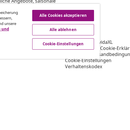
liche Angebote, saisonale
Speicherung
Alle Cookies akzeptieren
essern,
nd unsere
vidaXL
e und
Alle ablehnen
gramm
Über vidaXL
ür vidaXL
AGB Verkäufer vidaXL
Cookie-Einstellungen
ooperation
Datenschutz- & Cookie-Erklä
Priorisierte Versandbedingu
Cookie-Einstellungen
Verhaltenskodex
Arbeiten bei vidaXL
Impressum
Sicherheit
EU Verantwortliche Person
EPR-Richtlinie
Barrierefreiheit