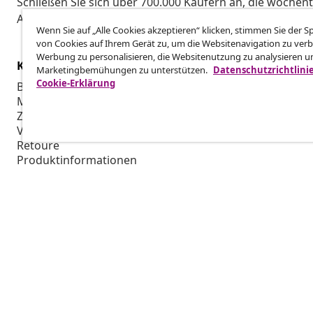
Schließen Sie sich über 700.000 Käufern an, die wöchent
Aktionen und Neuheiten von vidaXL erhalten.
Wenn Sie auf „Alle Cookies akzeptieren“ klicken, stimmen Sie der 
von Cookies auf Ihrem Gerät zu, um die Websitenavigation zu verb
Werbung zu personalisieren, die Websitenutzung zu analysieren u
Kundenservice
Business
Marketingbemühungen zu unterstützen.
Datenschutzrichtlini
Cookie-Erklärung
Bestellung verfolgen
Partnerpro
Mein Konto
Produktion f
Zahlung
Marketing-K
Versand & Lieferung
Retoure
Produktinformationen
Bestellung