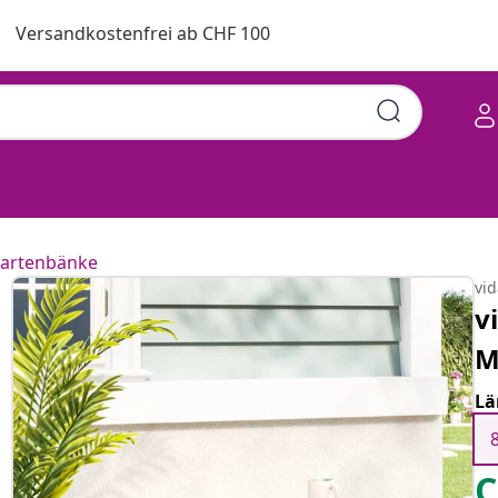
Versandkostenfrei ab CHF 100
artenbänke
vi
v
M
Lä
C