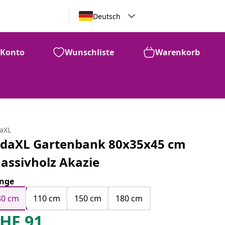
Deutsch
Konto
Wunschliste
Warenkorb
daXL
idaXL Gartenbank 80x35x45 cm
assivholz Akazie
nge
80 cm
110 cm
150 cm
180 cm
HF
91