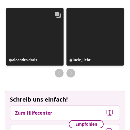
Beitrag
aleandro.daris
Beitrag
lucie_liebt
veröffentlicht
veröffentlicht
von
von
Schreib uns einfach!
Zum Hilfecenter
Empfohlen