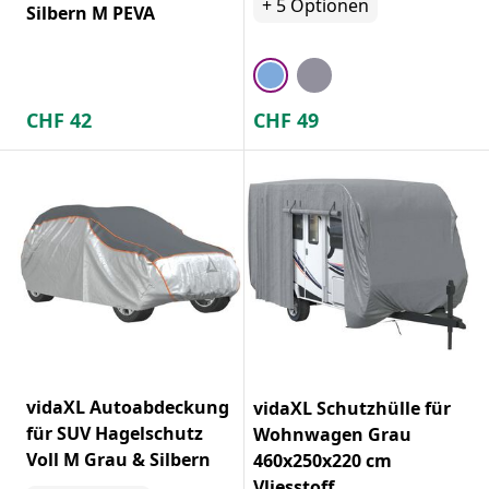
+
5
Optionen
Silbern M PEVA
CHF
42
CHF
49
vidaXL Autoabdeckung
vidaXL Schutzhülle für
für SUV Hagelschutz
Wohnwagen Grau
Voll M Grau & Silbern
460x250x220 cm
Vliesstoff