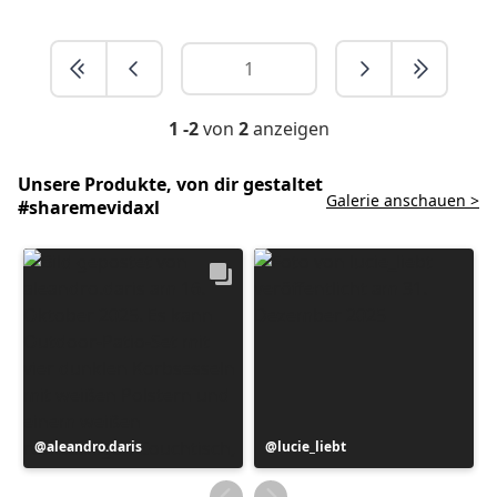
1 -2
von
2
anzeigen
Unsere Produkte, von dir gestaltet
Galerie anschauen >
#sharemevidaxl
Beitrag
aleandro.daris
Beitrag
lucie_liebt
veröffentlicht
veröffentlicht
von
von