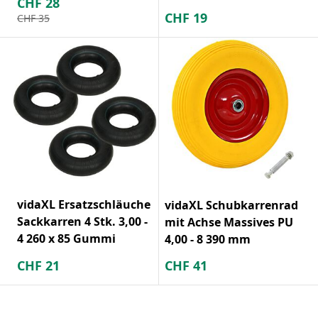
CHF
28
CHF
19
CHF
35
vidaXL Ersatzschläuche
vidaXL Schubkarrenrad
Sackkarren 4 Stk. 3,00 -
mit Achse Massives PU
4 260 x 85 Gummi
4,00 - 8 390 mm
CHF
21
CHF
41