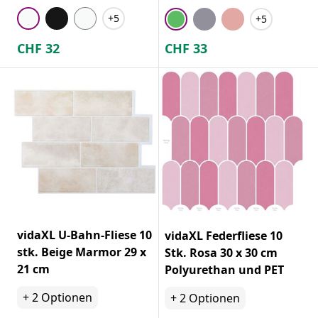
+5
+5
CHF
32
CHF
33
vidaXL U-Bahn-Fliese 10
vidaXL Federfliese 10
stk. Beige Marmor 29 x
Stk. Rosa 30 x 30 cm
21 cm
Polyurethan und PET
+
2
Optionen
+
2
Optionen