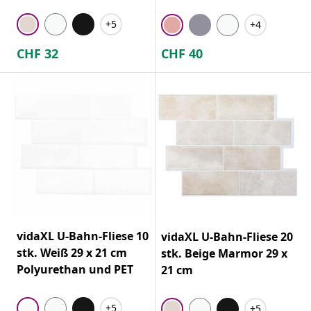
+5
+4
CHF
32
CHF
40
vidaXL U-Bahn-Fliese 10
vidaXL U-Bahn-Fliese 20
stk. Weiß 29 x 21 cm
stk. Beige Marmor 29 x
Polyurethan und PET
21 cm
+5
+5