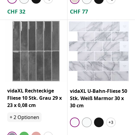
CHF
32
CHF
77
vidaXL Rechteckige
vidaXL U-Bahn-Fliese 50
Fliese 10 Stk. Grau 29 x
Stk. Weiß Marmor 30 x
23 x 0,08 cm
30 cm
+
2
Optionen
+3