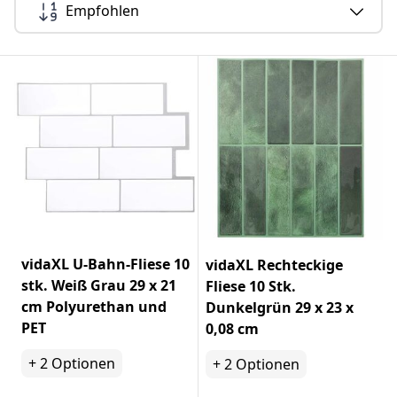
Empfohlen
vidaXL U-Bahn-Fliese 10
vidaXL Rechteckige
stk. Weiß Grau 29 x 21
Fliese 10 Stk.
cm Polyurethan und
Dunkelgrün 29 x 23 x
PET
0,08 cm
+
2
Optionen
+
2
Optionen