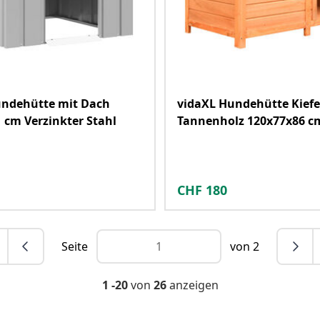
undehütte mit Dach
vidaXL Hundehütte Kiefe
 cm Verzinkter Stahl
Tannenholz 120x77x86 c
CHF
180
Seite
von 2
1 -20
von
26
anzeigen