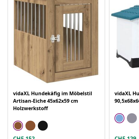
vidaXL Hundekäfig im Möbelstil
vidaXL H
Artisan-Eiche 45x62x59 cm
90,5x68x6
Holzwerkstoff
CHF
152
CHF
129