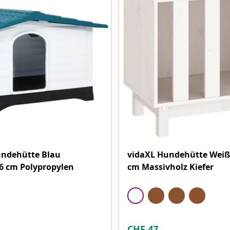
undehütte Blau
vidaXL Hundehütte Weiß
6 cm Polypropylen
cm Massivholz Kiefer
CHF
47