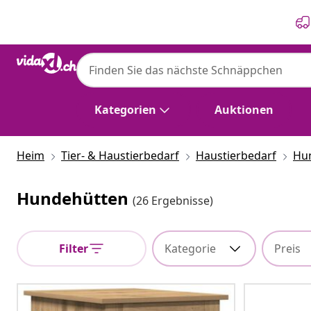
Zurück
Weiter
Kategorien
Auktionen
Heim
Tier- & Haustierbedarf
Haustierbedarf
Hu
Hundehütten
(26 Ergebnisse)
Filter
Kategorie
Preis