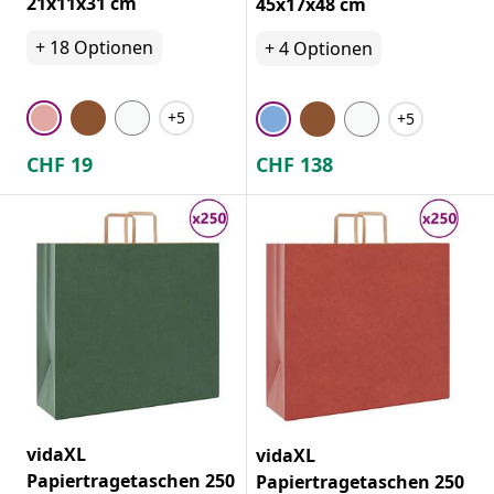
21x11x31 cm
45x17x48 cm
+
18
Optionen
+
4
Optionen
+5
+5
CHF
19
CHF
138
vidaXL
vidaXL
Papiertragetaschen 250
Papiertragetaschen 250